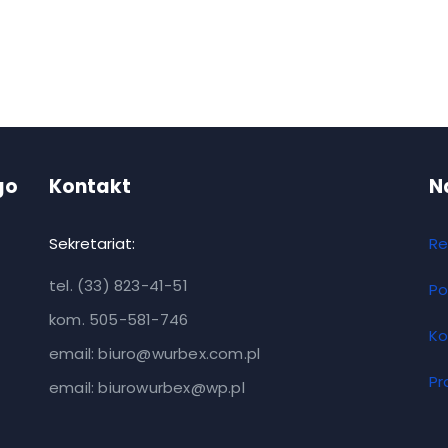
go
Kontakt
N
Sekretariat:
Re
tel. (33) 823-41-51
Po
kom. 505-581-746
Ko
email: biuro@wurbex.com.pl
Pr
email: biurowurbex@wp.pl