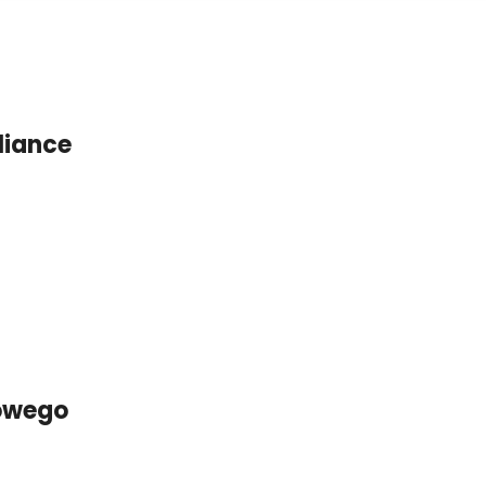
liance
owego