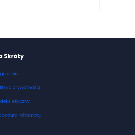
a Skróty
gulamin
lityka prywatności
deks etyczny
ocedura reklamacji