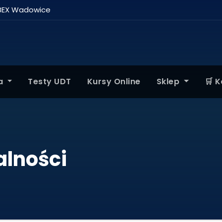
BEX Wadowice
ta
Testy UDT
Kursy Online
Sklep
🛒 
alności