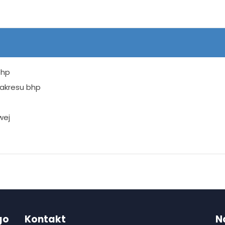
bhp
zakresu bhp
wej
go
Kontakt
N