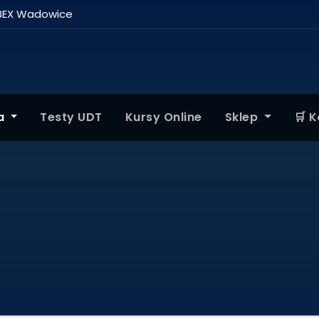
BEX Wadowice
ta
Testy UDT
Kursy Online
Sklep
🛒 